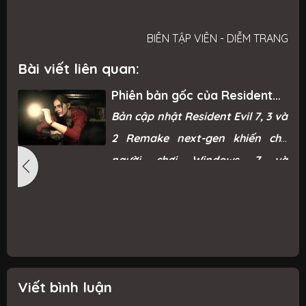
BIÊN TẬP VIÊN - DIỄM TRANG
Bài viết liên quan:
Phiên bản gốc của Resident
Evil Remake trở lại Steam sau
g
Bản cập nhật Resident Evil 7, 3 và
“phản ứng mạnh mẽ từ game
thủ”
ì
2 Remake next-gen khiến cho
ỗ
người chơi Windows 7 và
ỗ
Windows 8.1 không thể chơi được.
i
n
g
c
Viết bình luận