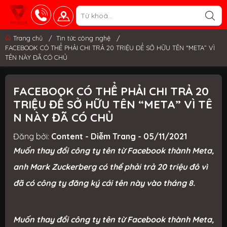
Trang chủ
/
Tin tức công nghệ
/
FACEBOOK CÓ THỂ PHẢI CHI TRẢ 20 TRIỆU ĐỂ SỞ HỮU TÊN “META” VÌ
TÊN NÀY ĐÃ CÓ CHỦ
FACEBOOK CÓ THỂ PHẢI CHI TRẢ 20
TRIỆU ĐỂ SỞ HỮU TÊN “META” VÌ TÊ
N NÀY ĐÃ CÓ CHỦ
Đăng bởi:
Content - Diễm Trang - 05/11/2021
Muốn thay đổi công ty tên từ Facebook thành Meta,
anh Mark Zuckerberg có thể phải trả 20 triệu đô vì
đã có công ty đăng ký cái tên này vào tháng 8.
Muốn thay đổi công ty tên từ Facebook thành Meta,