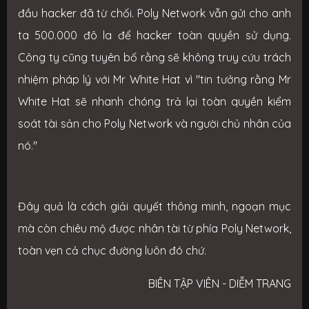
đầu hacker đã từ chối. Poly Network vẫn gửi cho anh
ta 500.000 đô la để hacker toàn quyền sử dụng.
Công ty cũng tuyên bố rằng sẽ không truy cứu trách
nhiệm pháp lý với Mr White Hat vì "tin tưởng rằng Mr
White Hat sẽ nhanh chóng trả lại toàn quyền kiểm
soát tài sản cho Poly Network và người chủ nhân của
nó."
Đây quả là cách giải quyết thông minh, ngoạn mục
mà còn chiêu mộ được nhân tài từ phía Poly Network,
toàn vẹn cả chục đường luôn đó chứ.
BIÊN TẬP VIÊN - DIỄM TRANG