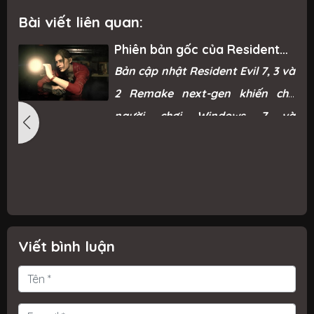
Bài viết liên quan:
Phiên bản gốc của Resident
Evil Remake trở lại Steam sau
g
Bản cập nhật Resident Evil 7, 3 và
“phản ứng mạnh mẽ từ game
thủ”
ì
2 Remake next-gen khiến cho
ỗ
người chơi Windows 7 và
ỗ
Windows 8.1 không thể chơi được.
i
n
g
c
Viết bình luận