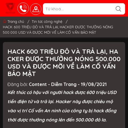
Trang chủ
/
Tin tức công nghệ
/
HACK 600 TRIỆU ĐÔ VÀ TRẢ LẠI, HACKER ĐƯỢC THƯỞNG NÓNG
500.000 USD VÀ ĐƯỢC MỜI VỀ LÀM CỐ VẤN BẢO MẬT
HACK 600 TRIỆU ĐÔ VÀ TRẢ LẠI, HA
CKER ĐƯỢC THƯỞNG NÓNG 500.000
USD VÀ ĐƯỢC MỜI VỀ LÀM CỐ VẤN
BẢO MẬT
Đăng bởi:
Content - Diễm Trang - 19/08/2021
Kết thúc có hậu với người hack được 600 triệu USD
tiền điện tử và trả lại. Hacker này được chiêu mộ
vào vị trí Cố vấn An ninh của công ty bị hack đồng
thời được thưởng nóng lên đến 500.000 đô la.