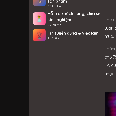
sản phẩm
38 bài tin
Hỗ trợ khách hàng, chia sẻ
kinh nghiệm
Theo 
29 bài tin
tuần 
Tin tuyển dụng & việc làm
mua. 
7 bài tin
Thông
cho 7
EA qu
nhập 