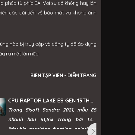
o phép từ phía EA. Với sự cố không hay lần
 hiện các cải tiến về bảo mật và không ảnh
 dùng nào bị truy cập và công ty đã áp dụng
y ra một lần nữa.
BIÊN TẬP VIÊN - DIỄM TRANG
CPU RAPTOR LAKE ES GEN 13TH
CỦA INTEL LỘ ĐIỂM BENCHMARK
Trong Sisoft Sandra 2021, mẫu ES
ĐÁNG KINH NGẠC
nhanh hơn 51,5% trong bài test
“double precision floating point” so