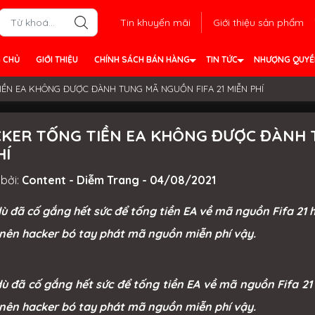
Tin khuyến mãi
Giới thiệu sản phẩm
 CHỦ
GIỚI THIỆU
CHÍNH SÁCH BÁN HÀNG
TIN TỨC
NHƯỢNG QUY
ỀN EA KHÔNG ĐƯỢC ĐÀNH TUNG MÃ NGUỒN FIFA 21 MIỄN PHÍ
KER TỐNG TIỀN EA KHÔNG ĐƯỢC ĐÀNH T
HÍ
bởi:
Content - Diễm Trang - 04/08/2021
ù đã cố gắng hết sức để tống tiền EA về mã nguồn Fifa 21
nên hacker bó tay phát mã nguồn miễn phí vậy.
ù đã cố gắng hết sức để tống tiền EA về mã nguồn Fifa 2
nên hacker bó tay phát mã nguồn miễn phí vậy.