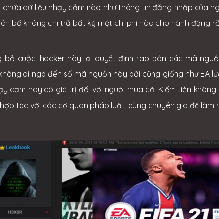
 chứa dữ liệu nhạy cảm nào như thông tin đăng nhập của ng
yên bố không chi trả bất kỳ một chi phí nào cho hành động rỗ
 bỏ cuộc, hacker này lại quyết định rao bán các mã nguồn 
không ai ngó đến số mã nguồn này bởi cũng giống như EA lư
hạy cảm hay có giá trị đối với người mua cả. Kiếm tiền khôn
 hợp tác với các cơ quan pháp luật, cùng chuyên gia để làm 