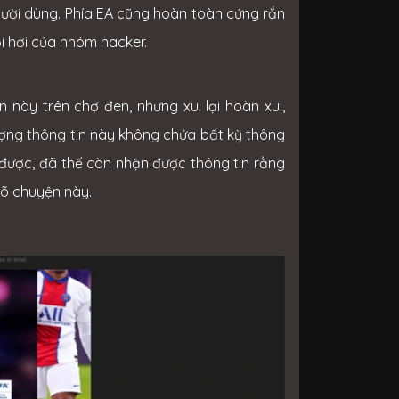
ười dùng. Phía EA cũng hoàn toàn cứng rắn
i hơi của nhóm hacker.
này trên chợ đen, nhưng xui lại hoàn xui,
ợng thông tin này không chứa bất kỳ thông
g được, đã thế còn nhận được thông tin rằng
rõ chuyện này.