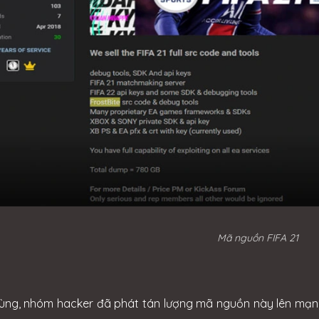
Mã nguồn FIFA 21
ùng, nhóm hacker đã phát tán lượng mã nguồn này lên mạng