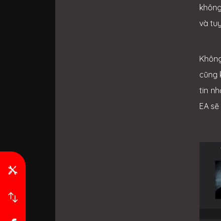
không
và tu
Không
cũng 
tin n
EA sẽ