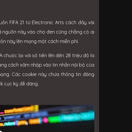
 FIFA 21 từ Electronic Arts cách đây vài
mã nguồn này vào chợ đen cũng chẳng có ai
ồn này lên mạng một cách miễn phí.
huộc lại với số tiền lên đến 28 triệu đô la
ằng cách xâm nhập vào tin nhắn nội bộ của
mạng. Các cookie này chứa thông tin đăng
k cực kỳ dễ dàng.