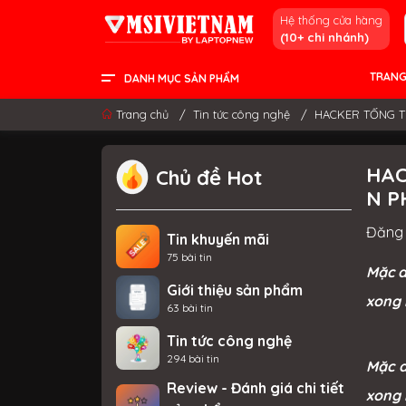
Hệ thống cửa hàng
(10+ chi nhánh)
TRANG
DANH MỤC SẢN PHẨM
LCD - MÀN HÌNH
PC DESKTOP
LINH KIỆN & GAMING GEAR
LAPTOP CONTENT CREATOR
LAPTOP GAMING
LAPTOP VĂN PHÒNG
THÔNG TIN HỮU ÍCH
Trang chủ
/
Tin tức công nghệ
/
HACKER TỐNG TI
HAC
Chủ đề Hot
N P
Đăng 
Tin khuyến mãi
75 bài tin
Mặc d
Giới thiệu sản phẩm
xong 
63 bài tin
Tin tức công nghệ
294 bài tin
Mặc d
Review - Đánh giá chi tiết
xong 