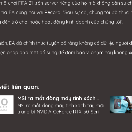
mã chơi FIFA 21 trên server riêng của họ mà không cần sự ch
phía EA cũng nói với Record: “Sau sự cố, chúng tôi đã thực
 đến trò chơi hoặc hoạt động kinh doanh của chúng tôi”.
hiên, EA đã chính thức tuyên bố rằng không có dữ liệu người
iện pháp bảo mật bổ sung để đảm bảo vi phạm này không xả
viết liên quan:
MSI ra mắt dòng máy tính xách
tay mới trang bị NVIDIA GeForce
MSI ra mắt dòng máy tính xách tay mới
RTX 50 Series tại CES 2025
trang bị NVIDIA GeForce RTX 50 Series
tại CES 2025 Trải nghiệm sức mạnh đỉnh
cao của NVIDIA GeForce RTX 50 Series
trên 5 dòng laptop MSI mới nhất với hơn