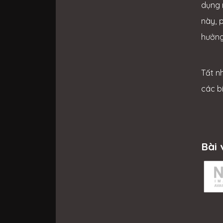
dụng 
này, 
hưởng
Tất n
các b
Bài 