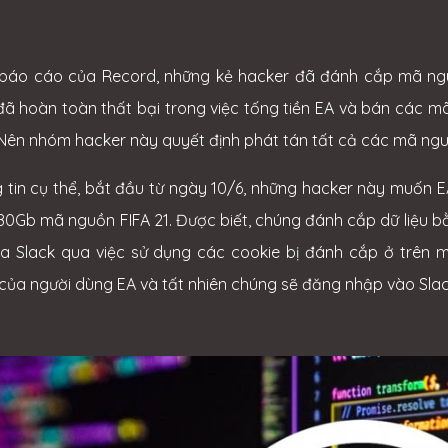
báo cáo của Record, những kẻ hacker đã đánh cắp mã nguồn
đã hoàn toàn thất bại trong việc tống tiền EA và bán các 
Nên nhóm hacker này quyết định phát tán tất cả các mã ngu
 tin cụ thể, bắt đầu từ ngày 10/6, những hacker này muốn EA c
80Gb mã nguồn FIFA 21. Được biết, chúng đánh cắp dữ liệu b
a Slack qua việc sử dụng các cookie bị đánh cắp ở trên 
của người dùng EA và tất nhiên chúng sẽ đăng nhập vào Slac