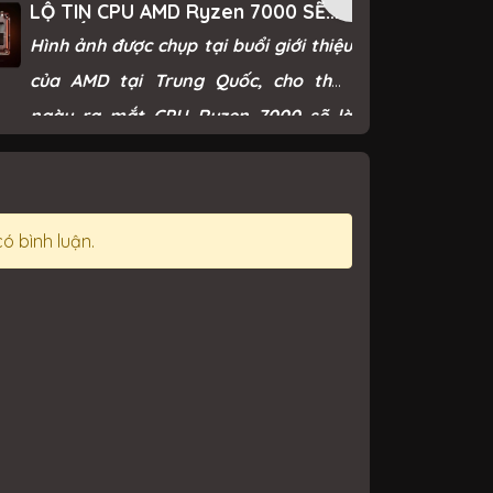
LỘ TIN CPU AMD Ryzen 7000 SẼ
với Core i9-12900K thế hệ 12.
RA MẮT VÀO NGÀY 15/09
Hình ảnh được chụp tại buổi giới thiệu
của AMD tại Trung Quốc, cho thấy
ngày ra mắt CPU Ryzen 7000 sẽ là
ngày 15/09.
có bình luận.