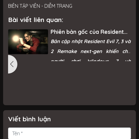
BIÊN TẬP VIÊN - DIỄM TRANG
Bài viết liên quan:
Phiên bản gốc của Resident
Evil Remake trở lại Steam sau
g
Bản cập nhật Resident Evil 7, 3 và
“phản ứng mạnh mẽ từ game
thủ”
ì
2 Remake next-gen khiến cho
ỗ
người chơi Windows 7 và
ỗ
Windows 8.1 không thể chơi được.
i
n
g
c
Viết bình luận