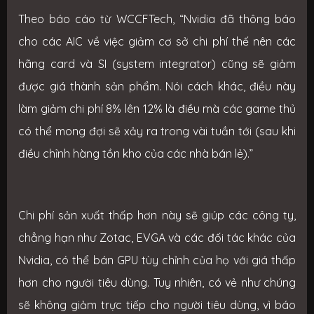
Theo báo cáo từ WCCFTech, “Nvidia đã thông báo
cho các AIC về việc giảm cơ sở chi phí thế nên các
hãng card và SI (system integrator) cũng sẽ giảm
được giá thành sản phẩm. Nói cách khác, điều này
làm giảm chi phí 8% lên 12% là điều mà các game thủ
có thể mong đợi sẽ xảy ra trong vài tuần tới (sau khi
điều chỉnh hàng tồn kho của các nhà bán lẻ).”
Chi phí sản xuất thấp hơn này sẽ giúp các công ty,
chẳng hạn như Zotac, EVGA và các đối tác khác của
Nvidia, có thể bán GPU tùy chỉnh của họ với giá thấp
hơn cho người tiêu dùng.
Tuy nhiên, có vẻ như chúng
sẽ không giảm trực tiếp cho người tiêu dùng, vì báo