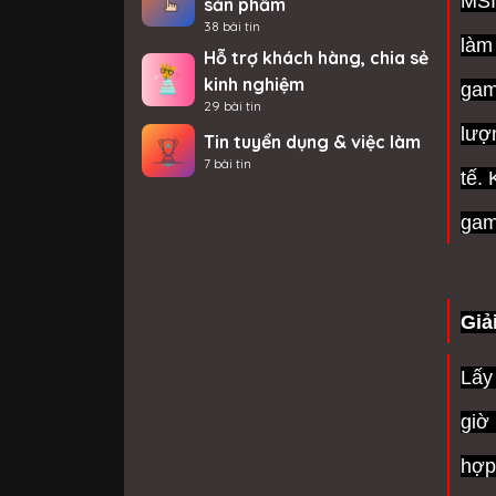
MSI
sản phẩm
38 bài tin
làm
Hỗ trợ khách hàng, chia sẻ
kinh nghiệm
gam
29 bài tin
lượ
Tin tuyển dụng & việc làm
7 bài tin
tế.
gam
Giả
Lấy
giờ
hợp