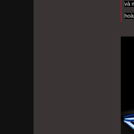
và 
hoà