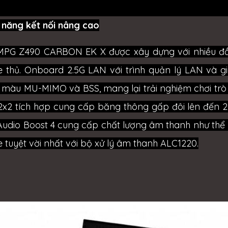
 năng kết nối nâng cao
MPG Z490 CARBON EK X được xây dựng với nhiều đầu
 thủ. Onboard 2.5G LAN với trình quản lý LAN và gi
màu MU-MIMO và BSS, mang lại trải nghiệm chơi trò c
2x2 tích hợp cung cấp băng thông gấp đôi lên đến 2
 Audio Boost 4 cung cấp chất lượng âm thanh như thể
tuyệt vời nhất với bộ xử lý âm thanh ALC1220.