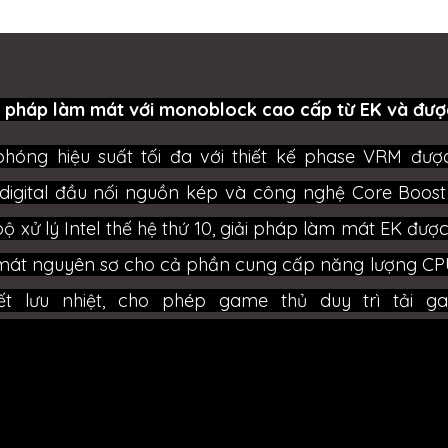
i pháp làm mát với monoblock cao cấp từ EK và được
 phóng hiệu suất tối đa với thiết kế phase VRM đư
digital đầu nối nguồn kép và công nghệ Core Boost
ộ xử lý Intel thế hệ thứ 10, giải pháp làm mát EK đượ
mát nguyên sơ cho cả phần cung cấp năng lượng CP
iết lưu nhiệt, cho phép game thủ duy trì tải