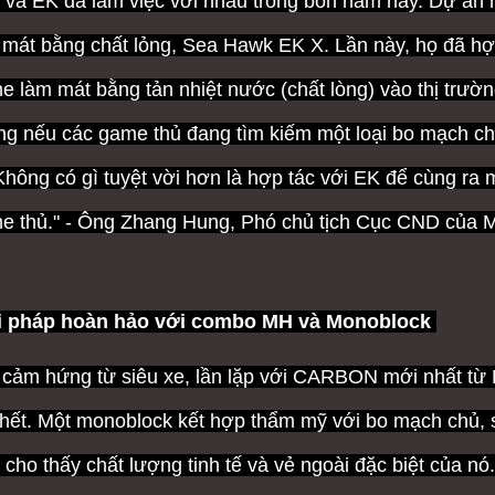
 và EK đã làm việc với nhau trong bốn năm nay. Dự án
h
 mát bằng chất lỏng, Sea Hawk EK X. Lần này, họ đã h
e làm mát bằng tản nhiệt nước (chất lòng) vào thị trườ
ng nếu các game thủ đang tìm kiếm một loại bo mạch chủ 
 Không có gì tuyệt vời hơn là hợp tác với EK để cùng r
e thủ." - Ông Zhang Hung, Phó chủ tịch Cục CND của MS
i pháp hoàn hảo với combo MH và Monoblock
 cảm hứng từ siêu xe, lần lặp với CARBON mới nhất từ ​
 hết.
Một monoblock kết hợp thẩm mỹ với bo mạch chủ, s
 cho thấy chất lượng tinh tế và vẻ ngoài đặc biệt của nó