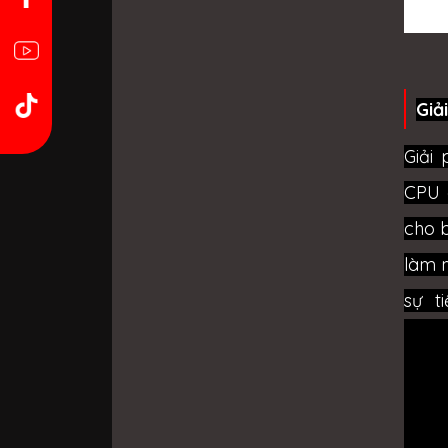
Giả
Giải
CPU 
cho b
làm 
sự t