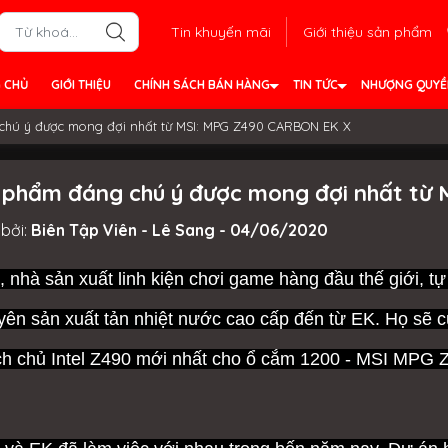
Tin khuyến mãi
Giới thiệu sản phẩm
 CHỦ
GIỚI THIỆU
CHÍNH SÁCH BÁN HÀNG
TIN TỨC
NHƯỢNG QUY
chú ý được mong đợi nhất từ MSI: MPG Z490 CARBON EK X
 phẩm đáng chú ý được mong đợi nhất từ
bởi:
Biên Tập Viên - Lê Sang - 04/06/2020
, nhà sản xuất linh kiện chơi game hàng đầu thế giới, tự
yên sản xuất tản nhiệt nước cao cấp đến từ EK. H
ọ sẽ 
h chủ Intel Z490 mới nhất cho ổ cắm 1200 - MSI MP