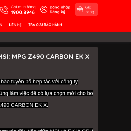
Gọi mua hàng
Đăng nhập
Giỏ
1900.8946
Đăng ký
hàng
ỀN
LIÊN HỆ
TRA CỨU BẢO HÀNH
 MSI: MPG Z490 CARBON EK X
 hào tuyên bố hợp tác với công ty
cùng làm việc để có lựa chọn mới cho bo
G Z490 CARBON EK X.