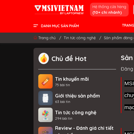
Hệ thống cửa hàng
(10+ chi nhánh)
TRANG
DANH MỤC SẢN PHẨM
LCD - MÀN HÌNH
PC DESKTOP
LINH KIỆN & GAMING GEAR
LAPTOP CONTENT CREATOR
LAPTOP GAMING
LAPTOP VĂN PHÒNG
THÔNG TIN HỮU ÍCH
Trang chủ
/
Tin tức công nghệ
/
Sản phẩm đáng 
Sản
Chủ đề Hot
Đăng 
Tin khuyến mãi
MSI
75 bài tin
chu
Giới thiệu sản phẩm
63 bài tin
mạc
Tin tức công nghệ
294 bài tin
Review - Đánh giá chi tiết