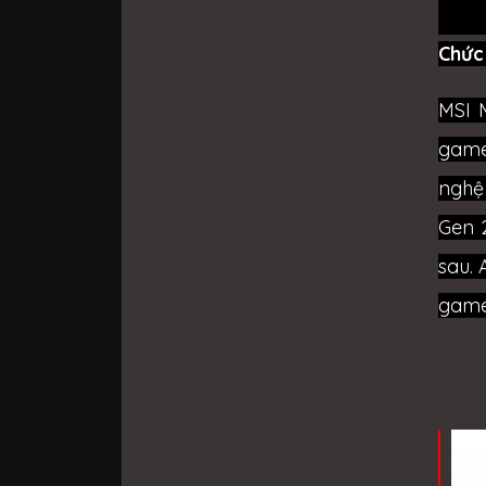
Chức
MSI 
game
nghệ 
Gen 
sau.
game 