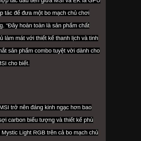
ợp tác đầu tiên giữa MSI và EK là GPU
ợp tác để đưa một bo mạch chủ chơi
ng.
"Đây hoàn toàn là sản phẩm chất
làm mát với thiết kế thanh lịch và tinh
a mắt sản phẩm combo tuyệt vời dành cho
I cho biết.
​MSI trở nên đáng kinh ngạc hơn bao
ợi carbon biểu tượng và thiết kế phù
.
Mystic Light RGB trên cả bo mạch chủ