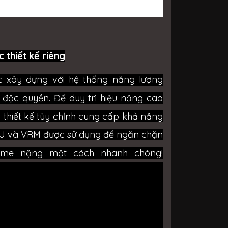
 thiết kế riêng
ợc xây dựng với hệ thống năng lượng
 độc quyền. Để duy trì hiệu năng cao
c thiết kế tùy chỉnh cung cấp khả năng
U và VRM được sử dụng để ngăn chặn
 game nặng một cách nhanh chóng!