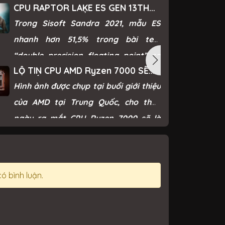
CPU RAPTOR LAKE ES GEN 13TH
CỦA INTEL LỘ ĐIỂM BENCHMARK
Trong Sisoft Sandra 2021, mẫu ES
ĐÁNG KINH NGẠC
nhanh hơn 51,5% trong bài test
“double precision floating point” so
LỘ TIN CPU AMD Ryzen 7000 SẼ
với Core i9-12900K thế hệ 12.
RA MẮT VÀO NGÀY 15/09
Hình ảnh được chụp tại buổi giới thiệu
của AMD tại Trung Quốc, cho thấy
ngày ra mắt CPU Ryzen 7000 sẽ là
ngày 15/09.
có bình luận.