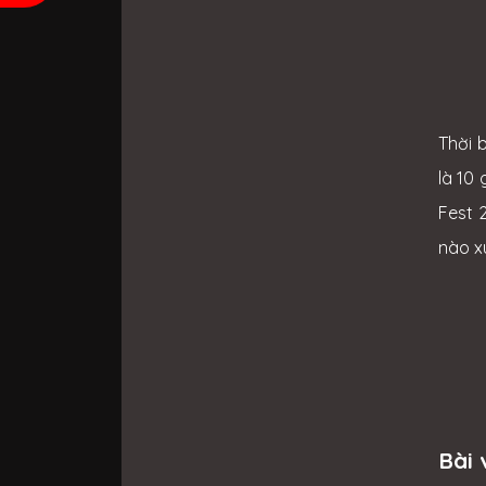
Thời 
là 10
Fest 
nào x
Bài 