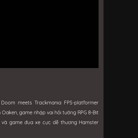
Doom meets Trackmania FPS-platformer
 Oaken, game nhập vai hồi tưởng RPG 8-Bit
s và game đua xe cực dễ thương Hamster