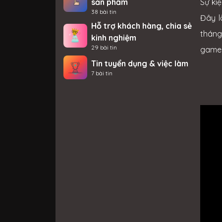
sản phẩm
Sự ki
38 bài tin
Đây l
Hỗ trợ khách hàng, chia sẻ
tháng
kinh nghiệm
29 bài tin
game 
Tin tuyển dụng & việc làm
7 bài tin