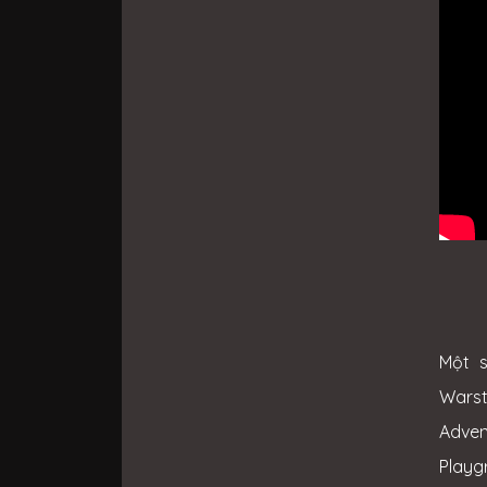
Một 
Warst
Adven
Playgr