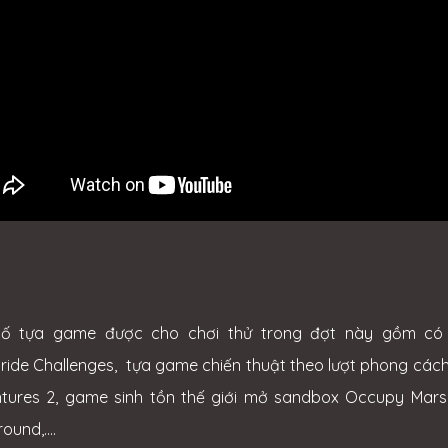
số tựa game được cho chơi thử trong đợt này gồm có 
ride Challenges, tựa game chiến thuật theo lượt phong cách
tures 2, game sinh tồn thế giới mở sandbox Occupy Mar
ound,....