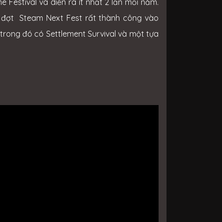
 Festival và diễn ra ít nhất 2 lần mỗi năm.
ủa đợt Steam Next Fest rất thành công vào
rong đó có Settlement Survival và một tựa