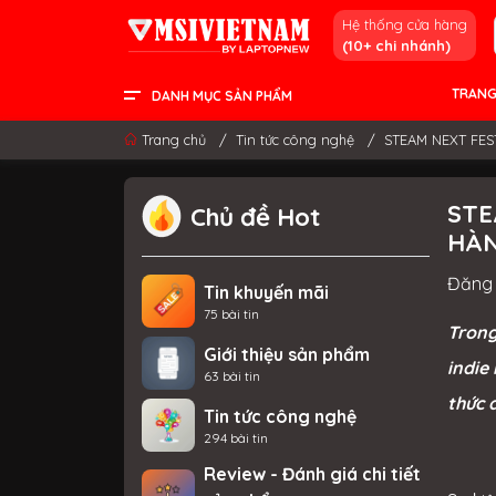
Hệ thống cửa hàng
(10+ chi nhánh)
TRANG
DANH MỤC SẢN PHẨM
LCD - MÀN HÌNH
PC DESKTOP
LINH KIỆN & GAMING GEAR
LAPTOP CONTENT CREATOR
LAPTOP GAMING
LAPTOP VĂN PHÒNG
THÔNG TIN HỮU ÍCH
Trang chủ
/
Tin tức công nghệ
/
STEAM NEXT FES
STE
Chủ đề Hot
HÀN
Đăng 
Tin khuyến mãi
75 bài tin
Trong
Giới thiệu sản phẩm
indie
63 bài tin
thức 
Tin tức công nghệ
294 bài tin
Review - Đánh giá chi tiết