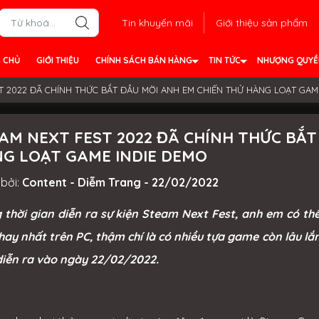
Tin khuyến mãi
Giới thiệu sản phẩm
 CHỦ
GIỚI THIỆU
CHÍNH SÁCH BÁN HÀNG
TIN TỨC
NHƯỢNG QUY
T 2022 ĐÃ CHÍNH THỨC BẮT ĐẦU MỜI ANH EM CHIẾN THỬ HÀNG LOẠT GAM
AM NEXT FEST 2022 ĐÃ CHÍNH THỨC BẮT
G LOẠT GAME INDIE DEMO
bởi:
Content - Diễm Trang - 22/02/2022
 thời gian diễn ra sự kiện Steam Next Fest, anh em có 
 hay nhất trên PC, thậm chí là có nhiều tựa game còn lâu l
diễn ra vào ngày 22/02/2022.