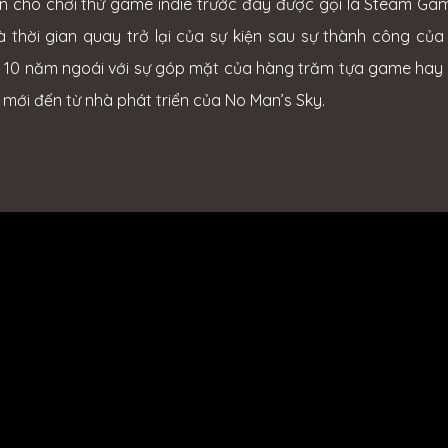
ện cho chơi thử game indie trước đây được gọi là Steam Game
à thời gian quay trở lại của sự kiện sau sự thành công c
 10 năm ngoái với sự góp mặt của hàng trăm tựa game hay t
mới đến từ nhà phát triển của No Man’s Sky.