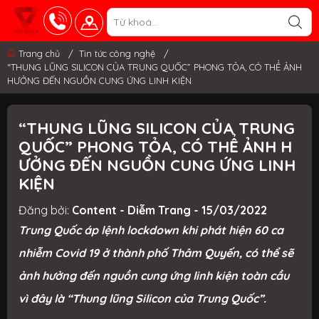
Trang chủ
/
Tin tức công nghệ
/
“THUNG LŨNG SILICON CỦA TRUNG QUỐC” PHONG TỎA, CÓ THỂ ẢNH
HƯỞNG ĐẾN NGUỒN CUNG ỨNG LINH KIỆN
“THUNG LŨNG SILICON CỦA TRUNG
QUỐC” PHONG TỎA, CÓ THỂ ẢNH H
ƯỞNG ĐẾN NGUỒN CUNG ỨNG LINH
KIỆN
Đăng bởi:
Content - Diễm Trang - 15/03/2022
Trung Quốc áp lệnh lockdown khi phát hiện 60 ca
nhiễm Covid 19 ở thành phố Thâm Quyến, có thể sẽ
ảnh hưởng đến nguồn cung ứng linh kiện toàn cầu
vì đây là “Thung lũng Silicon của Trung Quốc”.