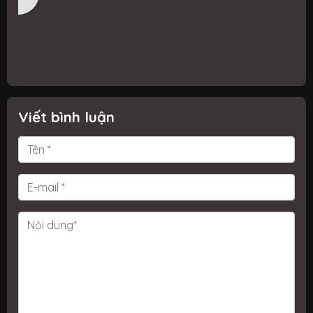
ỗ
Windows 8.1 không thể chơi được.
i
n
g
c
Viết bình luận