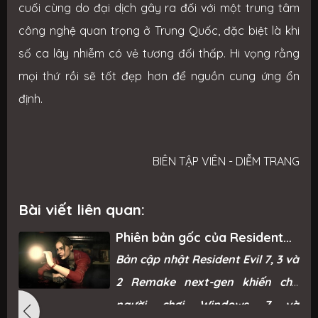
cuối cùng do đại dịch gây ra đối với một trung tâm
công nghệ quan trọng ở Trung Quốc, đặc biệt là khi
số ca lây nhiễm có vẻ tương đối thấp. Hi vọng rằng
mọi thứ rồi sẽ tốt đẹp hơn để nguồn cung ứng ổn
định.
BIÊN TẬP VIÊN - DIỄM TRANG
Bài viết liên quan:
Phiên bản gốc của Resident
Evil Remake trở lại Steam sau
g
Bản cập nhật Resident Evil 7, 3 và
“phản ứng mạnh mẽ từ game
thủ”
ì
2 Remake next-gen khiến cho
ỗ
người chơi Windows 7 và