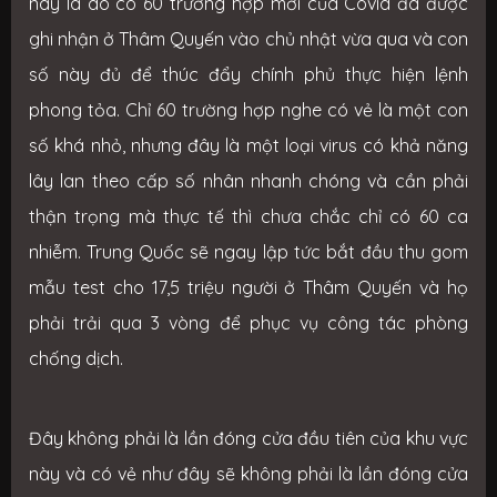
này là do có 60 trường hợp mới của Covid đã được
ghi nhận ở Thâm Quyến vào chủ nhật vừa qua và con
số này đủ để thúc đẩy chính phủ thực hiện lệnh
phong tỏa. Chỉ 60 trường hợp nghe có vẻ là một con
số khá nhỏ, nhưng đây là một loại virus có khả năng
lây lan theo cấp số nhân nhanh chóng và cần phải
thận trọng mà thực tế thì chưa chắc chỉ có 60 ca
nhiễm. Trung Quốc sẽ ngay lập tức bắt đầu thu gom
mẫu test cho 17,5 triệu người ở Thâm Quyến và họ
phải trải qua 3 vòng để phục vụ công tác phòng
chống dịch.
Đây không phải là lần đóng cửa đầu tiên của khu vực
này và có vẻ như đây sẽ không phải là lần đóng cửa