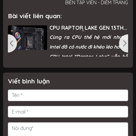
BIÊN TẬP VIÊN - DIỄM TRANG
Bài viết liên quan:
CPU RAPTOR LAKE GEN 13TH
CỦA INTEL VẪN SẼ TIẾP TỤC
p
Cùng ra CPU thế hệ mới nhưng
HỖ TRỢ DDR4
i
Intel đã có nước đi khéo léo hơn vì
m
CPU Intel “Raptor Lake” vẫn hỗ
o
trợ DDR4 so với AMD khi chỉ hỗ
trợ DDR5.
Viết bình luận