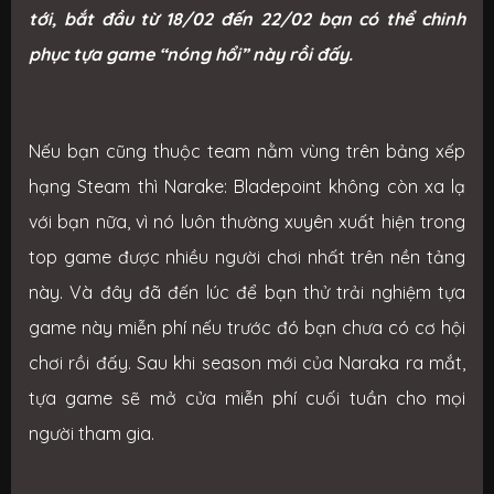
tới, bắt đầu từ 18/02 đến 22/02 bạn có thể chinh
phục tựa game “nóng hổi” này rồi đấy.
Nếu bạn cũng thuộc team nằm vùng trên bảng xếp
hạng Steam thì Narake: Bladepoint không còn xa lạ
với bạn nữa, vì nó luôn thường xuyên xuất hiện trong
top game được nhiều người chơi nhất trên nền tảng
này. Và đây đã đến lúc để bạn thử trải nghiệm tựa
game này miễn phí nếu trước đó bạn chưa có cơ hội
chơi rồi đấy. Sau khi season mới của Naraka ra mắt,
tựa game sẽ mở cửa miễn phí cuối tuần cho mọi
người tham gia.