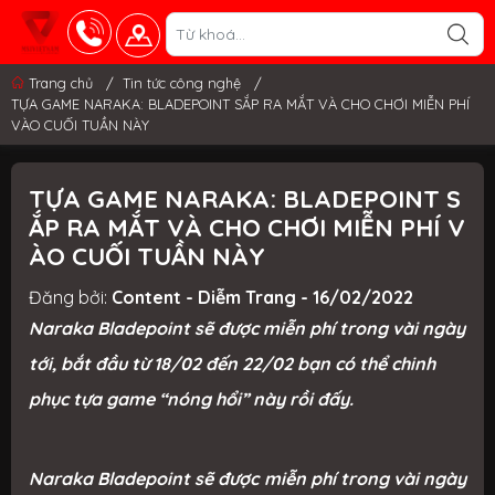
Trang chủ
/
Tin tức công nghệ
/
TỰA GAME NARAKA: BLADEPOINT SẮP RA MẮT VÀ CHO CHƠI MIỄN PHÍ
VÀO CUỐI TUẦN NÀY
TỰA GAME NARAKA: BLADEPOINT S
ẮP RA MẮT VÀ CHO CHƠI MIỄN PHÍ V
ÀO CUỐI TUẦN NÀY
Đăng bởi:
Content - Diễm Trang - 16/02/2022
Naraka Bladepoint sẽ được miễn phí trong vài ngày
tới, bắt đầu từ 18/02 đến 22/02 bạn có thể chinh
phục tựa game “nóng hổi” này rồi đấy.
Naraka Bladepoint sẽ được miễn phí trong vài ngày