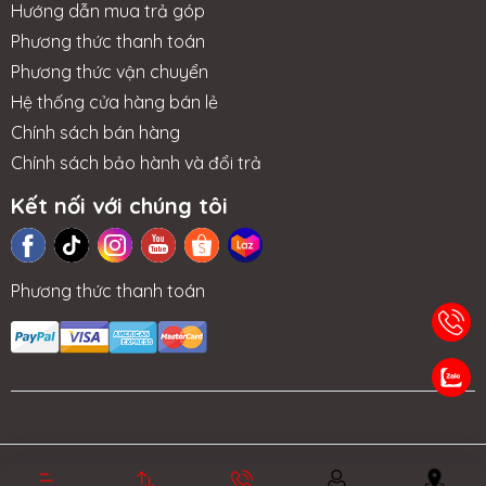
Hướng dẫn mua trả góp
Phương thức thanh toán
Phương thức vận chuyển
Hệ thống cửa hàng bán lẻ
Chính sách bán hàng
Chính sách bảo hành và đổi trả
Kết nối với chúng tôi
Phương thức thanh toán
TIN TỨC
NHƯỢNG
LIÊN HỆ
TRA CỨU BẢO
QUYỀN
HÀNH
Bản quyền thuộc về MSIVIETNAM.vn.
Cung cấp bởi Sapo.