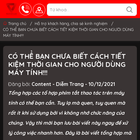
Trang chủ
/
Hỗ trợ khách hàng, chia sẻ kinh nghiệm
/
CÓ THỂ BẠN CHƯA BIẾT CÁCH TIẾT KIỆM THỜI GIAN CHO NGƯỜI DÙNG
MÁY TÍNH!!!
CÓ THỂ BẠN CHƯA BIẾT CÁCH TIẾT
KIỆM THỜI GIAN CHO NGƯỜI DÙNG
MÁY TÍNH!!!
Đăng bởi:
Content - Diễm Trang - 10/12/2021
Tổng hợp các tổ hợp phím tắt thao tác trên máy
tính có thể bạn cần. Tuy lạ mà quen, tuy quen mà
rất ít khi sử dụng bởi vì không nhớ chức năng của
chúng. Vậy thì mời bạn lưu bài viết này ngay để xử
lý công việc nhanh hơn. Đây là bài viết tổng hợp mà