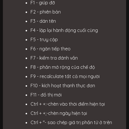
F1 - giúp đỡ
F2 - phiên bản
F3 - dán tên
F4 - lặp lại hành động cuối cùng
F5 - truy cập
F6 - ngăn tiếp theo
F7 - kiểm tra đánh vần
F8 - phần mở rộng của chế độ
F9 - recalculate tất cả mọi người
F10 - kích hoạt thanh thực đơn
F11 - đồ thị mới
Ctrl + +:-chèn vào thời điểm hiện tại
Ctrl + +;-chèn ngày hiện tại
Ctrl + "- sao chép giá trị phần tử ở trên