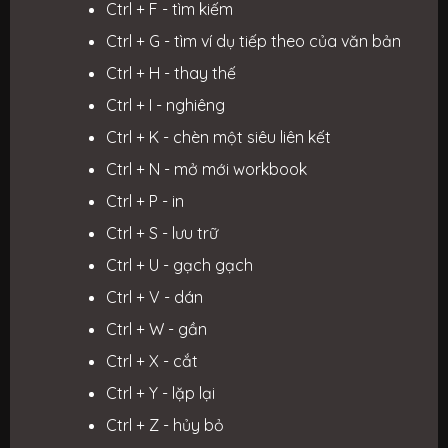
Ctrl + F - tìm kiếm
Ctrl + G - tìm ví dụ tiếp theo của văn bản
Ctrl + H - thay thế
Ctrl + I - nghiêng
Ctrl + K - chèn một siêu liên kết
Ctrl + N - mở mới workbook
Ctrl + P - in
Ctrl + S - lưu trữ
Ctrl + U - gạch gạch
Ctrl + V - dán
Ctrl + W - gần
Ctrl + X - cắt
Ctrl + Y - lặp lại
Ctrl + Z - hủy bỏ