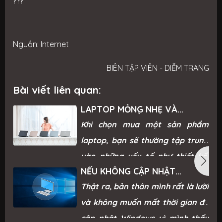
???
Nguồn: Internet
BIÊN TẬP VIÊN - DIỄM TRANG
Bài viết liên quan:
LAPTOP MỎNG NHẸ VÀ
NHỮNG ƯU ĐIỂM KHIẾN CUỘC
Khi chọn mua một sản phẩm
SỐNG DỄ DÀNG HƠN
laptop, bạn sẽ thường tập trung
vào những yếu tố như thiết kế,
NẾU KHÔNG CẬP NHẬT
giá cả, hiệu năng,... để quyết định.
WINDOWS THÌ MÁY TÍNH CỦA
Thật ra, bản thân mình rất là lười
Vậy nhà sản xuất đưa ra yếu tố
BẠN SẼ RA SAO? CÙNG TÌM
ĐÁP ÁN TẠI ĐÂY
và không muốn mất thời gian để
mỏng nhẹ vì sao lại được ưa
cập nhật Windows vì mình thấy
chuộng đến thế, hãy cùng tham