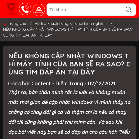
Trang chủ
/
Hỗ trợ khách hàng, chia sẻ kinh nghiệm
/
NẾU KHÔNG CẬP NHẬT WINDOWS THÌ MÁY TÍNH CỦA BẠN SẼ RA SAO?
CÙNG TÌM ĐÁP ÁN TẠI ĐÂY
NẾU KHÔNG CẬP NHẬT WINDOWS T
HÌ MÁY TÍNH CỦA BẠN SẼ RA SAO? C
ÙNG TÌM ĐÁP ÁN TẠI ĐÂY
Đăng bởi:
Content - Diễm Trang - 02/12/2021
Thật ra, bản thân mình rất là lười và không muốn
mất thời gian để cập nhật Windows vì mình thấy nó
chẳng có thay đổi gì cả và thậm chí là nếu có thay
đổi thì cũng không phải thứ mình cần. Và sau khi
đọc bài viết này bạn sẽ có đáp án cho câu hỏi: “Nếu